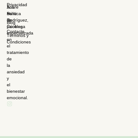
Privacidad
Sobre
Ana
mí
Política
Sanz
de
Rodríguez,
Blog
Cookies
psicóloga
Contacto
especializada
Términos y
en
Condiciones
el
tratamiento
de
la
ansiedad
y
el
bienestar
emocional.