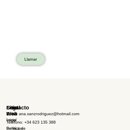
Llamar
Sitio
Legal
Contacto
Web
Aviso
Email: ana.sanzrodriguez@hotmail.com
Inicio
Legal
Teléfono: +34 623 135 388
Servicios
Política de