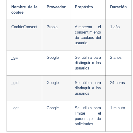
Nombre de la
Proveedor
Propósito
Duración
cookie
CookieConsent
Propia
Almacena el
1 año
consentimiento
de cookies del
usuario
_ga
Google
Se utiliza para
2 años
distinguir a los
usuarios
_gid
Google
Se utiliza para
24 horas
distinguir a los
usuarios
_gat
Google
Se utiliza para
1 minuto
limitar el
porcentaje de
solicitudes