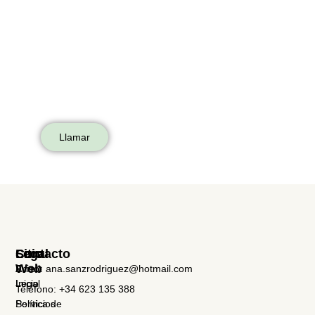
Llamar
Sitio
Legal
Contacto
Web
Aviso
Email: ana.sanzrodriguez@hotmail.com
Inicio
Legal
Teléfono: +34 623 135 388
Servicios
Política de