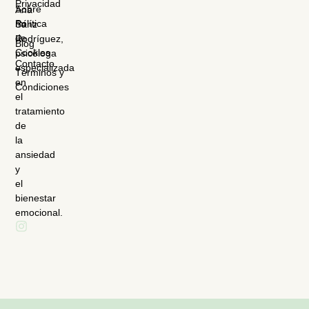
Privacidad
Sobre
Ana
mí
Política
Sanz
de
Rodríguez,
Blog
Cookies
psicóloga
Contacto
especializada
Términos y
en
Condiciones
el
tratamiento
de
la
ansiedad
y
el
bienestar
emocional.